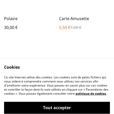
%
Polaire
Carte Amusette
30,00 €
5,50 €
7,00 €
Cookies
Contact Us
Legal Terms
Ce site Internet utilise des cookies. Les cookies sont de petits fichiers qui
Privacy Policy
Cookie Policy
nous aident à comprendre comment vous utilisez nos services afin
d'améliorer votre expérience. Vous pouvez en savoir plus sur ces cookies
et contrôler la façon dont ils sont utilisés en cliquant sur « Paramètres des
cookies ». Vous pouvez également consulter notre
politique de cookies
.
Tout accepter