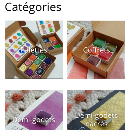
Catégories
Palettes
Coffrets
Demi-godets
Demi-godets
nacrés