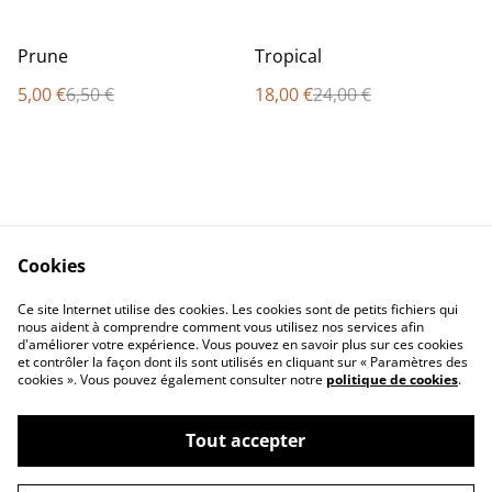
%
%
Prune
Tropical
5,00 €
6,50 €
18,00 €
24,00 €
Cookies
Contact Us
Legal Terms
Ce site Internet utilise des cookies. Les cookies sont de petits fichiers qui
Privacy Policy
Cookie Policy
nous aident à comprendre comment vous utilisez nos services afin
d'améliorer votre expérience. Vous pouvez en savoir plus sur ces cookies
et contrôler la façon dont ils sont utilisés en cliquant sur « Paramètres des
cookies ». Vous pouvez également consulter notre
politique de cookies
.
Tout accepter
©
2026
Les couleurs de Lola